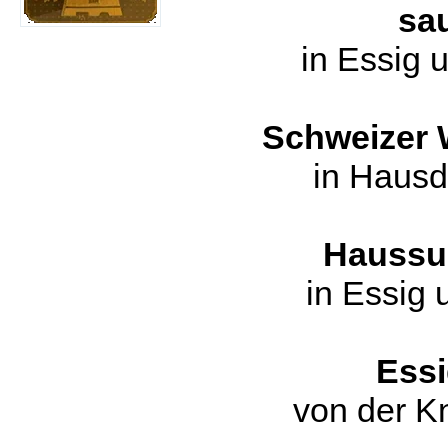
saur
in Essig u
Schweizer 
in Hausdre
Haussu
in Essig u
Essigw
von der Kn