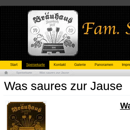
Start
Speisekarte
Kontakt
Galerie
Panoramen
Impr
Speisekarte
Was saures zur Jause
Was saures zur Jause
Wa