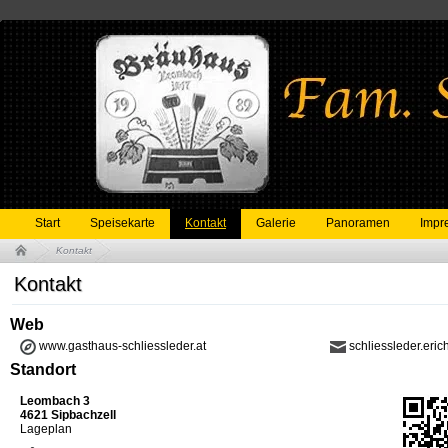
Start
Speisekarte
Kontakt
Galerie
Panoramen
Impr
Kontakt
Kontakt
Web
www.gasthaus-schliessleder.at
schliessleder.er
Standort
Leombach 3
4621 Sipbachzell
Lageplan