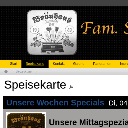
Start
Speisekarte
Kontakt
Galerie
Panoramen
Impr
Speisekarte
Speisekarte
Unsere Wochen Specials
Di, 0
Unsere Mittagspezia