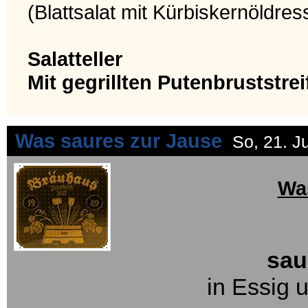
(Blattsalat mit Kürbiskernöldres
Salatteller
Mit gegrillten Putenbruststrei
Was saures zur Jause
So, 21. J
Wa
saure
in Essig u